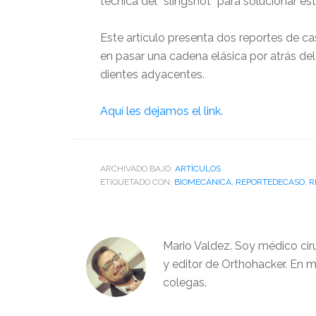
técnica del “slingshot” para solucionar e
Este artículo presenta dos reportes de cas
en pasar una cadena elásica por atrás del 
dientes adyacentes.
Aquí les dejamos el link.
ARCHIVADO BAJO:
ARTÌCULOS
ETIQUETADO CON:
BIOMECÁNICA
,
REPORTEDECASO
,
R
Mario Valdez. Soy médico cir
y editor de Orthohacker. En m
colegas.