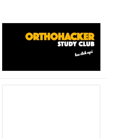
Barra
ateral
primaria