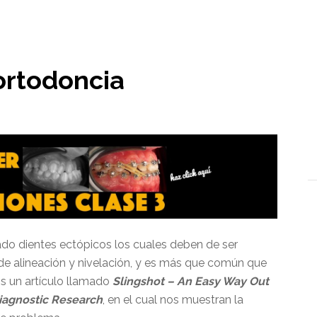
l
 ortodoncia
o dientes ectópicos los cuales deben de ser
 de alineación y nivelación, y es más que común que
s un artículo llamado
Slingshot – An Easy Way Out
Diagnostic Research
, en el cual nos muestran la