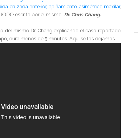
da cruzada anterior, apiñamiento asimétrico maxilar
,
 AJODO escrito por el mismo
Dr. Chris Chang.
o del mismo Dr. Chang explicando el caso reportado
empo, dura menos de 5 minutos. Aquí se los dejamos