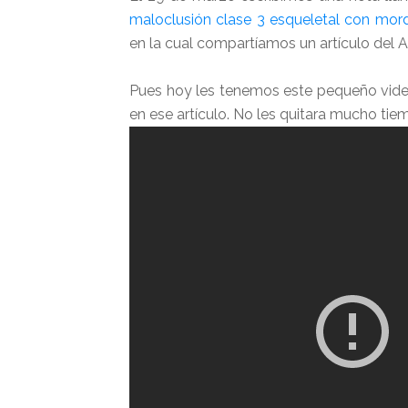
maloclusión clase 3 esqueletal con mordi
en la cual compartíamos un artículo del
Pues hoy les tenemos este pequeño vide
en ese artículo. No les quitara mucho ti