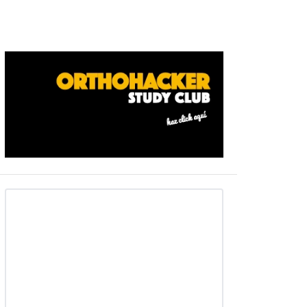
Barra
ateral
primaria