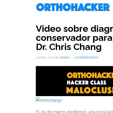
Saltar
Saltar
Saltar
al
a
al
contenido
la
pie
principal
barra
de
Video sobre diagn
lateral
página
conservador para 
primaria
Dr. Chris Chang
3 MAYO, 2016
BY
MARIO
5 COMENTARIOS
El 29 de marzo escribimos una nota ll