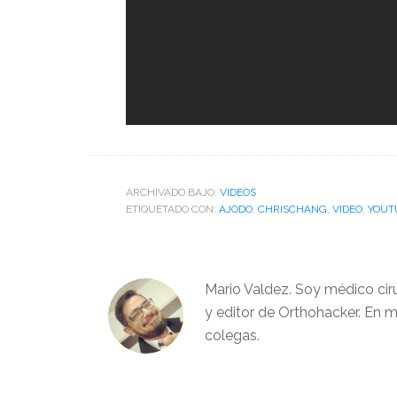
ARCHIVADO BAJO:
VIDEOS
ETIQUETADO CON:
AJODO
,
CHRISCHANG
,
VIDEO
,
YOUT
Mario Valdez. Soy médico cir
y editor de Orthohacker. En m
colegas.