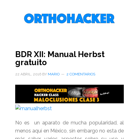
Saltar
Saltar
Saltar
al
a
al
contenido
la
pie
principal
barra
de
lateral
página
primaria
BDR XII: Manual Herbst
gratuito
22 ABRIL, 2016
BY
MARIO
2 COMENTARIOS
No es un aparato de mucha popularidad, al
menos aquí en México, sin embargo no esta de
más saber varios aspectos sobre su uso y