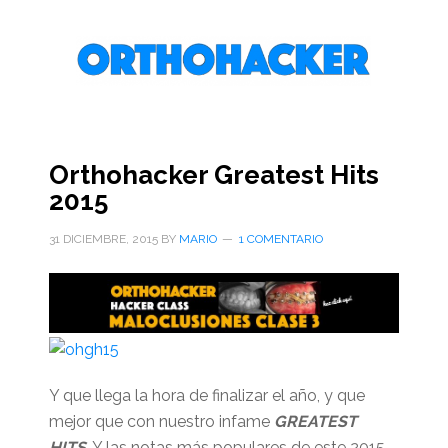
Saltar
Saltar
Saltar
al
a
al
contenido
la
pie
principal
barra
de
lateral
página
primaria
Orthohacker Greatest Hits
2015
31 DICIEMBRE, 2015
BY
MARIO
1 COMENTARIO
Y que llega la hora de finalizar el año, y que
mejor que con nuestro infame
GREATEST
HITS
. Y las notas más populares de este 2015