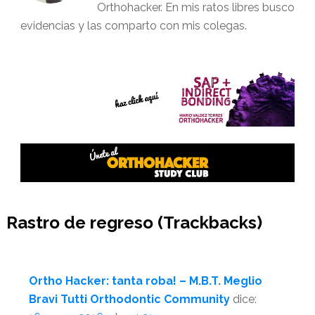
Orthohacker. En mis ratos libres busco
evidencias y las comparto con mis colegas.
Interacciones
Rastro de regreso (Trackbacks)
del
lector
Ortho Hacker: tanta roba! – M.B.T. Meglio
Bravi Tutti Orthodontic Community
dice: