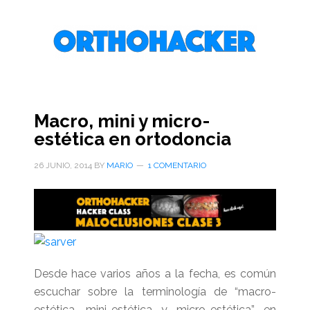
Saltar
Saltar
Saltar
al
a
al
contenido
la
pie
principal
barra
de
lateral
página
primaria
Macro, mini y micro-
estética en ortodoncia
26 JUNIO, 2014
BY
MARIO
1 COMENTARIO
Desde hace varios años a la fecha, es común
escuchar sobre la terminología de “macro-
estética, mini-estética y micro-estética” en