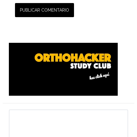
Barra
lateral
primaria