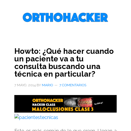
Saltar
Saltar
Saltar
al
a
al
contenido
la
pie
principal
barra
de
lateral
página
primaria
Howto: ¿Qué hacer cuando
un paciente va a tu
consulta buscando una
técnica en particular?
7 MAYO, 2014
BY
MARIO
7 COMENTARIOS
Esto es más común de lo que creen. Llegan a