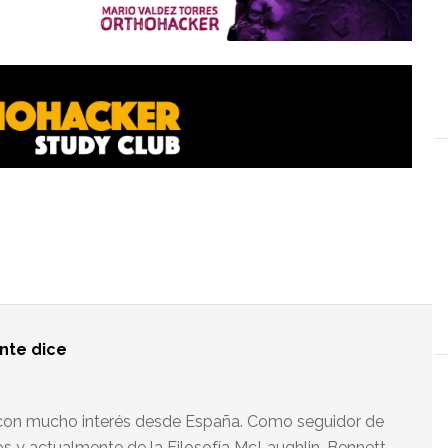
nte
dice
o con mucho interés desde España. Como seguidor de
s y actualmente de la Filosofía McLaughlin-Bennett