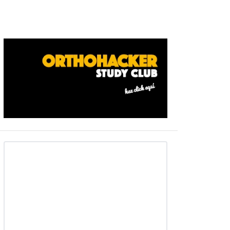
Barra
ateral
primaria