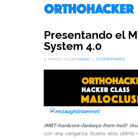
Saltar
Saltar
Saltar
al
a
al
contenido
la
pie
principal
barra
de
Presentando el M
lateral
página
System 4.0
primaria
11 MARZO, 2014
BY
MARIO
6 COMENTARIOS
¡MBT-hardcore-fanboys-from-hell! ¡As
con una venganza (bueno esto ultimo 