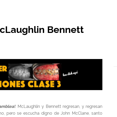
l
cLaughlin Bennett
amblea!
. McLaughlin y Bennett regresan, y regresan
no, pero se escucha digno de John McClane, santo