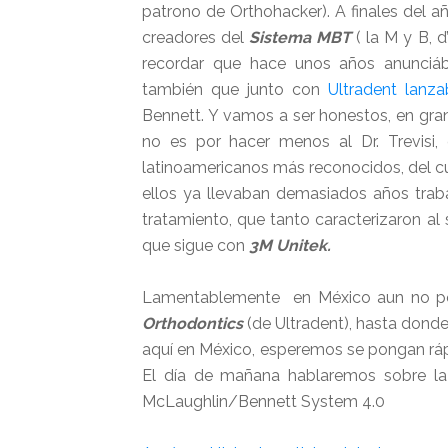
patrono de Orthohacker). A finales del añ
creadores del
Sistema MBT
( la M y B,
recordar que hace unos años anunci
también que junto con
Ultradent lanz
Bennett.
Y vamos a ser honestos, en gran
no es por hacer menos al Dr. Trevisi,
latinoamericanos más reconocidos, del c
ellos ya llevaban demasiados años trab
tratamiento, que tanto caracterizaron al 
que sigue con
3M Unitek.
Lamentablemente en México aun no pod
Orthodontics
(de Ultradent), hasta dond
aquí en México, esperemos se pongan rápid
El día de mañana hablaremos sobre l
McLaughlin/Bennett System 4.0