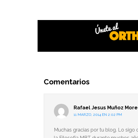
Interacciones
del
Comentarios
lector
Rafael Jesus Muñoz More
11 MARZO, 2014 EN 2:02 PM
Muchas gracias por tu blog. Lo sig
la Filosofía MBT durante muchos año