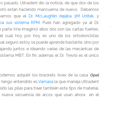
o pasado, Ultradent dio la noticia, de que dos de los
 d’oh) están haciendo mancuerna de nuevo. Debemos
ábamos que el
Dr. McLaughlin dejaba 3M Unitek
, y
aba sus sistema RPM
. Pues han agregado ya al Dr.
 parte (me imagino) ellos dos son las cartas fuertes,
 el cual hoy por hoy es uno de los ortodoncistas
ual seguro estoy se puede aprende bastante, sino por
ajando juntos e ideando varias de las mecánicas de
sistema MBT. En fín, ademas el Dr. Trevisi es el único
emos adquirir los brackets Avex de la casa
Opal
e tengo entendido es
Vamasa
la que maneja Ultradent
o las pilas para traer también este tipo de material.
a nueva secuencia de arcos que usan ahora en el