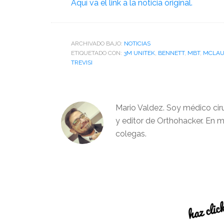
Aquí va el link a la noticia original.
ARCHIVADO BAJO:
NOTICIAS
ETIQUETADO CON:
3M UNITEK
,
BENNETT
,
MBT
,
MCLAU
TREVISI
Mario Valdez. Soy médico cir
y editor de Orthohacker. En m
colegas.