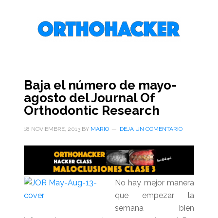
Saltar
Saltar
Saltar
al
a
al
contenido
la
pie
principal
barra
de
lateral
página
primaria
Baja el número de mayo-
agosto del Journal Of
Orthodontic Research
18 NOVIEMBRE, 2013
BY
MARIO
DEJA UN COMENTARIO
No hay mejor manera
que empezar la
semana bien