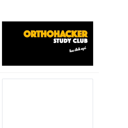
Barra
ateral
primaria