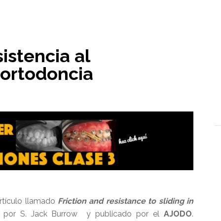
l
sistencia al
 ortodoncia
rtículo llamado
Friction and resistance to sliding in
 por S. Jack Burrow y publicado por el
AJODO
.