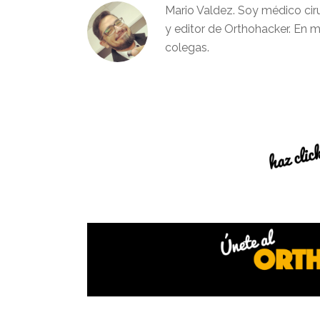
Mario Valdez. Soy médico cir
y editor de Orthohacker. En m
colegas.