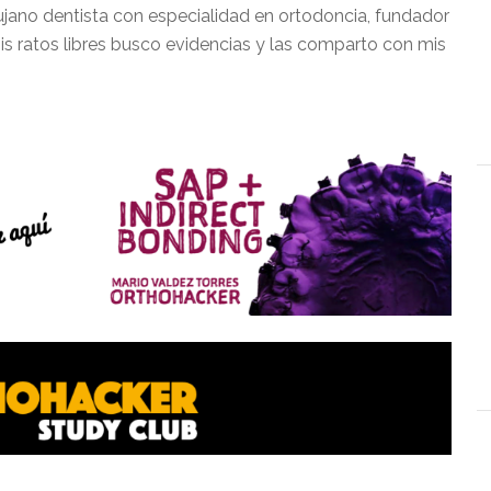
ujano dentista con especialidad en ortodoncia, fundador
is ratos libres busco evidencias y las comparto con mis