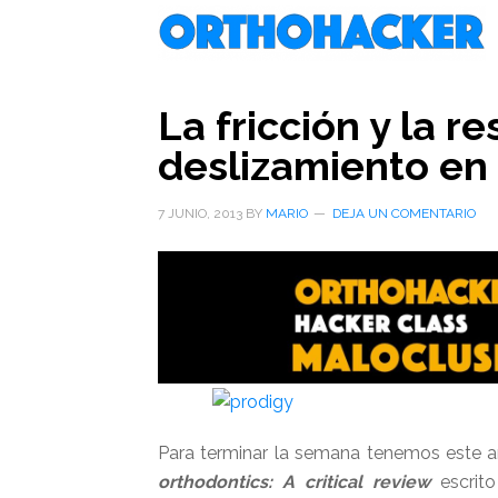
Saltar
Saltar
Saltar
al
a
al
contenido
la
pie
principal
barra
de
La fricción y la re
lateral
página
deslizamiento en
primaria
7 JUNIO, 2013
BY
MARIO
DEJA UN COMENTARIO
Para terminar la semana tenemos este a
orthodontics: A critical review
escrito