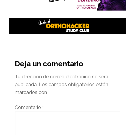
Interacciones
del
Deja un comentario
lector
Tu dirección de correo electrónico no será
publicada.
Los campos obligatorios están
marcados con
*
Comentario
*