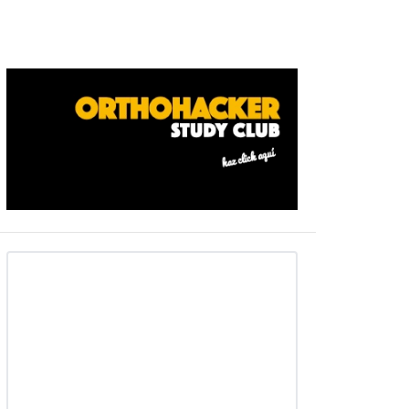
Barra
ateral
primaria