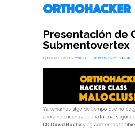
Saltar
Saltar
Saltar
al
a
al
contenido
la
pie
principal
barra
de
Presentación de 
lateral
página
Submentovertex
primaria
13 ENERO, 2011
BY
MARIO
DEJA UN COMENTARIO
Ya teníamos algo de tiempo que no co
ahora he encontrado una la cual seguro e
CD David Rocha
y agradecemos tambien