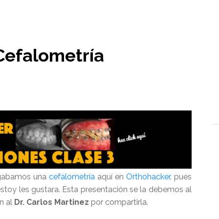
l
Cefalometría
lgabamos una
cefalometría
aquí en
Orthohacker,
pues
stoy les gustara. Esta presentación se la debemos al
 al
Dr. Carlos Martinez
por compartirla.