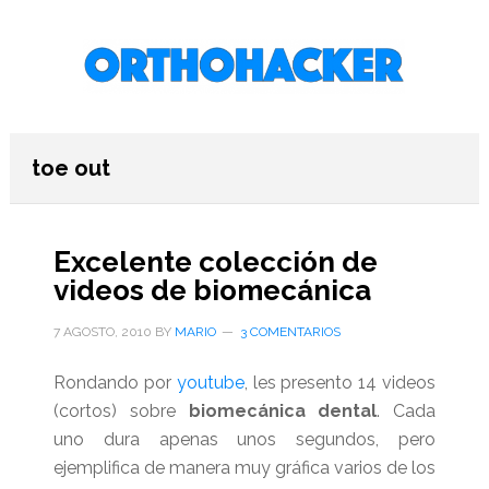
Saltar
Saltar
Saltar
al
a
al
contenido
la
pie
principal
barra
de
lateral
página
primaria
toe out
Excelente colección de
videos de biomecánica
7 AGOSTO, 2010
BY
MARIO
3 COMENTARIOS
Rondando por
youtube
, les presento 14 videos
(cortos) sobre
biomecánica dental
. Cada
uno dura apenas unos segundos, pero
ejemplifica de manera muy gráfica varios de los