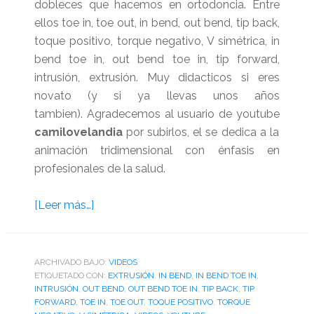
dobleces que hacemos en ortodoncia. Entre
ellos toe in, toe out, in bend, out bend, tip back,
toque positivo, torque negativo, V simétrica, in
bend toe in, out bend toe in, tip forward,
intrusión, extrusión. Muy didacticos si eres
novato (y si ya llevas unos años
tambien). Agradecemos al usuario de youtube
camilovelandia
por subirlos, el se dedica a la
animación tridimensional con énfasis en
profesionales de la salud.
acerca
[Leer más…]
de
Excelente
colección
ARCHIVADO BAJO:
VIDEOS
ETIQUETADO CON:
de
EXTRUSIÓN
,
IN BEND
,
IN BEND TOE IN
,
INTRUSIÓN
,
OUT BEND
,
OUT BEND TOE IN
,
TIP BACK
,
TIP
videos
FORWARD
,
TOE IN
,
TOE OUT
,
TOQUE POSITIVO
,
TORQUE
de