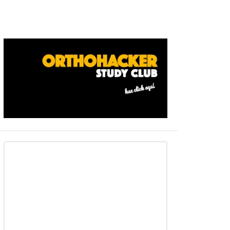
Barra
ateral
primaria