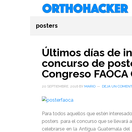
Saltar
Saltar
Saltar
al
a
al
contenido
la
pie
posters
principal
barra
de
lateral
página
primaria
Últimos días de in
concurso de poste
Congreso FAOCA 
20 SEPTIEMBRE, 2016
BY
MARIO
DEJA UN COMENT
Para todos aquellos que estén interesados
posters para el concurso que se llevará 
celebrarse en la Antigua Guatemala del 