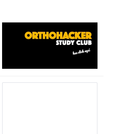
Barra
ateral
primaria