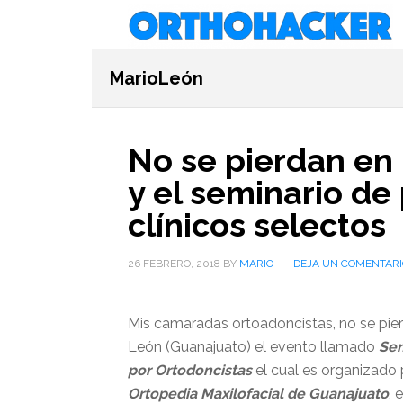
Saltar
Saltar
Saltar
al
a
al
contenido
la
pie
MarioLeón
principal
barra
de
lateral
página
primaria
No se pierdan en 
y el seminario de
clínicos selectos
26 FEBRERO, 2018
BY
MARIO
DEJA UN COMENTARI
Mis camaradas ortoadoncistas, no se pierd
León (Guanajuato) el evento llamado
Sem
por Ortodoncistas
el cual es organizado 
Ortopedia Maxilofacial de Guanajuato
, 