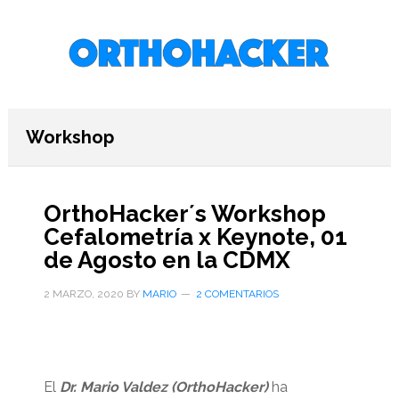
Saltar
Saltar
Saltar
al
a
al
contenido
la
pie
principal
barra
de
lateral
página
primaria
Workshop
OrthoHacker´s Workshop
Cefalometría x Keynote, 01
de Agosto en la CDMX
2 MARZO, 2020
BY
MARIO
2 COMENTARIOS
El
Dr. Mario Valdez (OrthoHacker)
ha