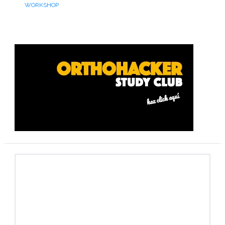
WORKSHOP
Barra
lateral
primaria