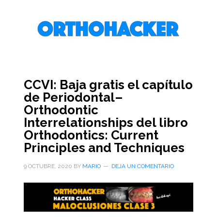
Saltar
Saltar
Saltar
al
a
al
contenido
la
pie
principal
barra
de
lateral
página
primaria
CCVI: Baja gratis el capítulo
de Periodontal–
Orthodontic
Interrelationships del libro
Orthodontics: Current
Principles and Techniques
9 OCTUBRE, 2020
BY
MARIO
DEJA UN COMENTARIO