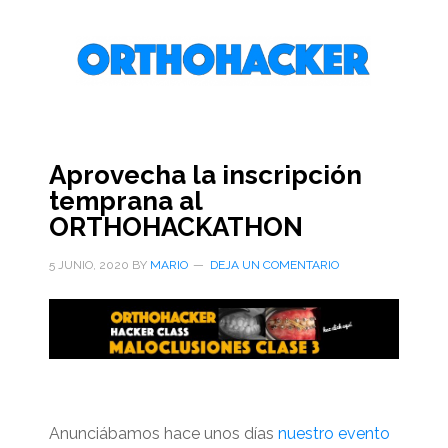
Saltar
Saltar
Saltar
al
a
al
contenido
la
pie
principal
barra
de
lateral
página
primaria
Aprovecha la inscripción
temprana al
ORTHOHACKATHON
5 JUNIO, 2020
BY
MARIO
DEJA UN COMENTARIO
Anunciábamos hace unos días
nuestro evento