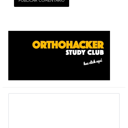
Barra
lateral
primaria