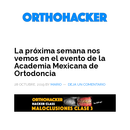
Saltar
Saltar
Saltar
al
a
al
contenido
la
pie
principal
barra
de
lateral
página
primaria
La próxima semana nos
vemos en el evento de la
Academia Mexicana de
Ortodoncia
28 OCTUBRE, 2019
BY
MARIO
DEJA UN COMENTARIO