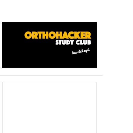
Barra
ateral
primaria