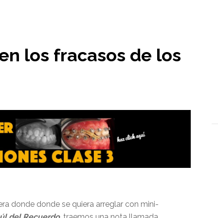
l
n los fracasos de los
a donde donde se quiera arreglar con mini-
úl del Recuerdo
, traemos una nota llamada