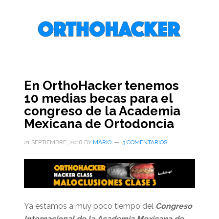
Saltar
Saltar
Saltar
al
a
al
contenido
la
pie
principal
barra
de
lateral
página
primaria
En OrthoHacker tenemos
10 medias becas para el
congreso de la Academia
Mexicana de Ortodoncia
21 SEPTIEMBRE, 2018
BY
MARIO
3 COMENTARIOS
Ya estamos a muy poco tiempo del
Congreso
Internacional de la Academia Mexicana de