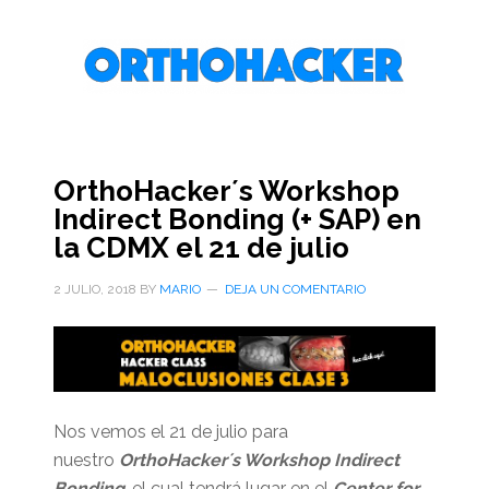
Saltar
Saltar
Saltar
al
a
al
contenido
la
pie
principal
barra
de
lateral
página
primaria
OrthoHacker´s Workshop
Indirect Bonding (+ SAP) en
la CDMX el 21 de julio
2 JULIO, 2018
BY
MARIO
DEJA UN COMENTARIO
Nos vemos el 21 de julio para
nuestro
OrthoHacker´s Workshop Indirect
Bonding
, el cual tendrá lugar en el
Center for