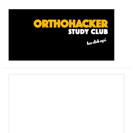
Barra
lateral
primaria