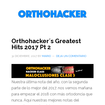
Saltar
Saltar
Saltar
al
a
al
contenido
la
pie
principal
barra
de
lateral
página
primaria
Orthohacker´s Greatest
Hits 2017 Pt 2
31 DICIEMBRE, 2017
BY
MARIO
DEJA UN COMENTARIO
Nuestra última nota del año, con la segunda
parte de lo mejor del 2017, nos vemos mañana
para empezar el 2018 con más ortodoncia que
nunca. Aquí nuestras mejores notas del