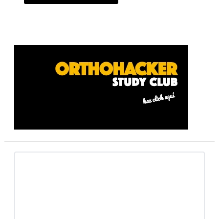
Barra
lateral
primaria