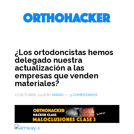
Saltar
Saltar
Saltar
al
a
al
contenido
la
pie
principal
barra
de
lateral
página
primaria
¿Los ortodoncistas hemos
delegado nuestra
actualización a las
empresas que venden
materiales?
27 OCTUBRE, 2016
BY
MARIO
5 COMENTARIOS