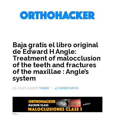
Saltar
Saltar
Saltar
al
a
al
contenido
la
pie
principal
barra
de
lateral
página
primaria
Baja gratis el libro original
de Edward H Angle:
Treatment of malocclusion
of the teeth and fractures
of the maxillae : Angle’s
system
20 JULIO, 2016
BY
MARIO
4 COMENTARIOS