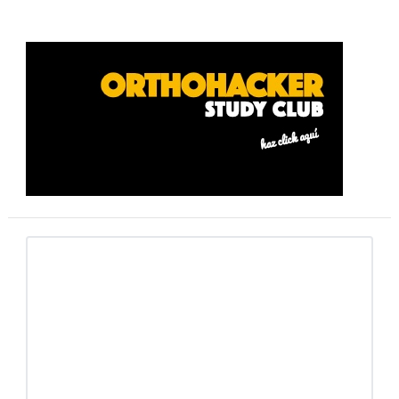
Barra
lateral
primaria