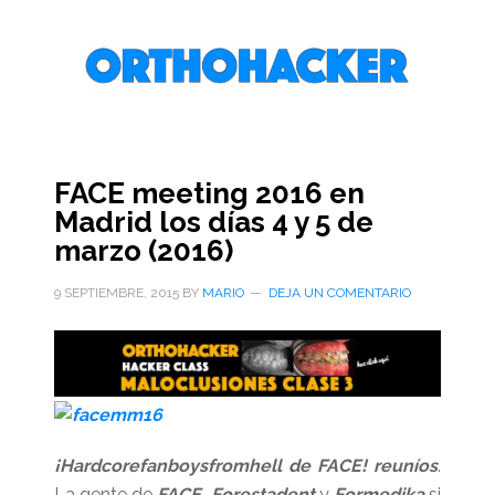
Saltar
Saltar
Saltar
al
a
al
contenido
la
pie
principal
barra
de
lateral
página
primaria
FACE meeting 2016 en
Madrid los días 4 y 5 de
marzo (2016)
9 SEPTIEMBRE, 2015
BY
MARIO
DEJA UN COMENTARIO
¡Hardcorefanboysfromhell de FACE! reuníos
.
La gente de
FACE
,
Forestadent
y
Formedika
si