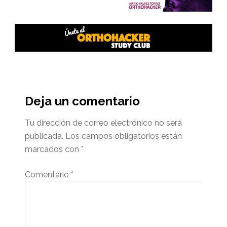
Interacciones
del
Deja un comentario
lector
Tu dirección de correo electrónico no será
publicada.
Los campos obligatorios están
marcados con
*
Comentario
*