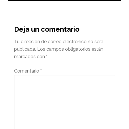
Interacciones
del
Deja un comentario
lector
Tu dirección de correo electrónico no será
publicada.
Los campos obligatorios están
marcados con
*
Comentario
*