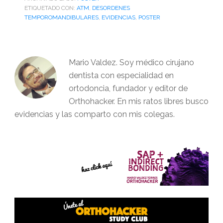
ETIQUETADO CON:
ATM
,
DESORDENES
TEMPOROMANDIBULARES
,
EVIDENCIAS
,
POSTER
Mario Valdez. Soy médico cirujano
dentista con especialidad en
ortodoncia, fundador y editor de
Orthohacker. En mis ratos libres busco
evidencias y las comparto con mis colegas.