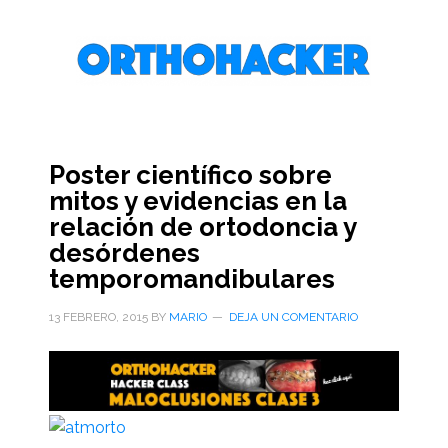
Saltar
Saltar
Saltar
al
a
al
contenido
la
pie
principal
barra
de
lateral
página
primaria
Poster científico sobre
mitos y evidencias en la
relación de ortodoncia y
desórdenes
temporomandibulares
13 FEBRERO, 2015
BY
MARIO
DEJA UN COMENTARIO