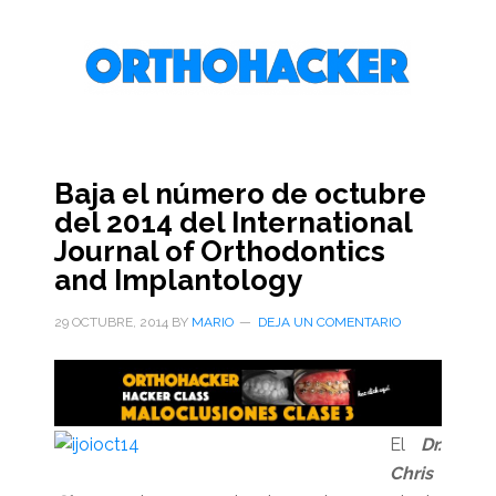
Saltar
Saltar
Saltar
al
a
al
contenido
la
pie
principal
barra
de
lateral
página
primaria
Baja el número de octubre
del 2014 del International
Journal of Orthodontics
and Implantology
29 OCTUBRE, 2014
BY
MARIO
DEJA UN COMENTARIO
El
Dr.
Chris