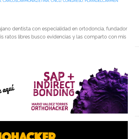
A
,
CARLOSCARMONAZETINA
,
CNCD
,
CONGRESO
,
PLAYADELCARMEN
ujano dentista con especialidad en ortodoncia, fundador
is ratos libres busco evidencias y las comparto con mis