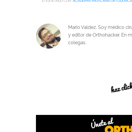
ETIQUETADO CON:
ACADEMIA MEXICANA ORTODONCI
Mario Valdez. Soy médico cir
y editor de Orthohacker. En m
colegas.