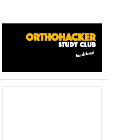
Barra
ateral
primaria