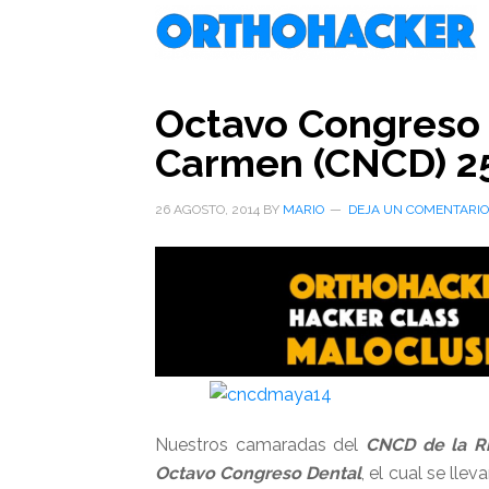
Saltar
Saltar
Saltar
al
a
al
contenido
la
pie
principal
barra
de
Octavo Congreso 
lateral
página
Carmen (CNCD) 25
primaria
26 AGOSTO, 2014
BY
MARIO
DEJA UN COMENTARIO
Nuestros camaradas del
CNCD de la Ri
Octavo Congreso Dental
, el cual se lle