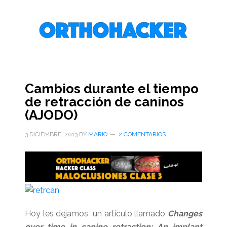
Saltar
Saltar
Saltar
al
a
al
contenido
la
pie
principal
barra
de
lateral
página
primaria
Cambios durante el tiempo
de retracción de caninos
(AJODO)
3 DICIEMBRE, 2013
BY
MARIO
2 COMENTARIOS
Hoy les dejamos un articulo llamado
Changes
over time in canine retraction: An implant