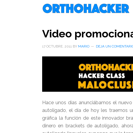
Saltar
Saltar
Saltar
al
a
al
contenido
la
pie
principal
barra
de
Video promocion
lateral
página
primaria
17 OCTUBRE, 2011
BY
MARIO
DEJA UN COMENTARI
Hace unos días anunciábamos el nuevo
autoligado, el día de hoy les traemos 
gráfica la función de este innovador br
dinero en brackets de autoligado, ahor