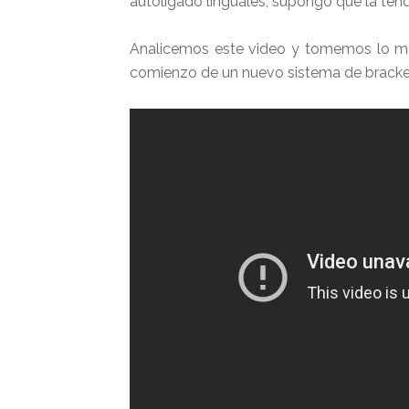
autoligado linguales, supongo que la tend
Analicemos este video y tomemos lo mej
comienzo de un nuevo sistema de bracke