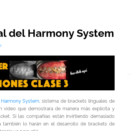
l
al del Harmony System
O
Harmony System
, sistema de brackets linguales de
un video que demostrara de manera más explícita y
acket. Si las compañías están invirtiendo demasiado
a también lo harán en el desarrollo de brackets de