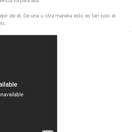
encia va para allá.
or de él. De una u otra manera esto es tan solo el
ts: