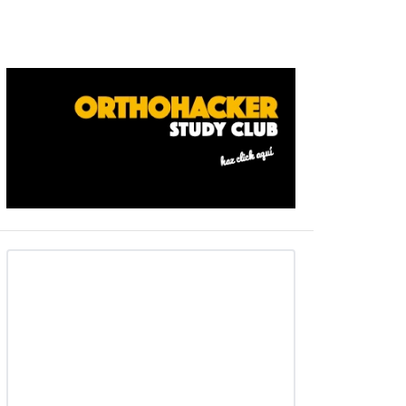
Barra
ateral
primaria