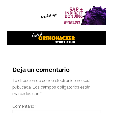
Interacciones
del
Deja un comentario
lector
Tu dirección de correo electrónico no será
publicada.
Los campos obligatorios están
marcados con
*
Comentario
*