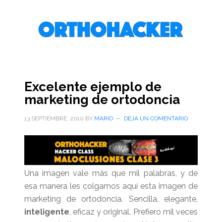
Saltar
Saltar
Saltar
al
a
al
contenido
la
pie
principal
barra
de
lateral
página
primaria
Excelente ejemplo de
marketing de ortodoncia
13 SEPTIEMBRE, 2010
BY
MARIO
DEJA UN COMENTARIO
Una imagen vale más que mil palabras, y de
esa manera les colgamos aquí esta imagen de
marketing de ortodoncia. Sencilla, elegante,
inteligente
, eficaz y original. Prefiero mil veces