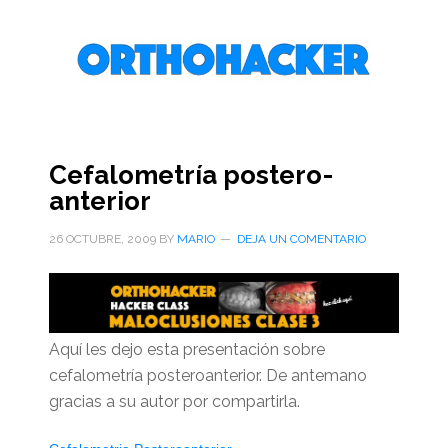
Saltar
Saltar
Saltar
al
a
al
contenido
la
pie
principal
barra
de
lateral
página
primaria
Cefalometría postero-
anterior
26 OCTUBRE, 2009
BY
MARIO
DEJA UN COMENTARIO
Aquí les dejo esta presentación sobre
cefalometría posteroanterior. De antemano
gracias a su autor por compartirla.