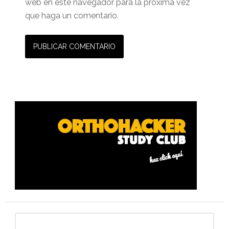
web en este navegador para la próxima vez
que haga un comentario.
Barra
lateral
primaria