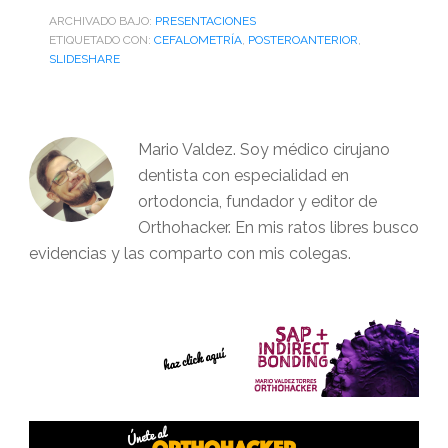
ARCHIVADO BAJO:
PRESENTACIONES
ETIQUETADO CON:
CEFALOMETRÍA
,
POSTEROANTERIOR
,
SLIDESHARE
Mario Valdez. Soy médico cirujano
dentista con especialidad en
ortodoncia, fundador y editor de
Orthohacker. En mis ratos libres busco
evidencias y las comparto con mis colegas.