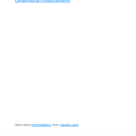
Cefalometria Posteroanterior
View more
presentations
from
claudia cano
.