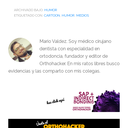
ARCHIVADO BAJO:
HUMOR
ETIQUETADO CON:
CARTOON
,
HUMOR
,
MEDIOS
Mario Valdez. Soy médico cirujano
dentista con especialidad en
ortodoncia, fundador y editor de
Orthohacker. En mis ratos libres busco
evidencias y las comparto con mis colegas.