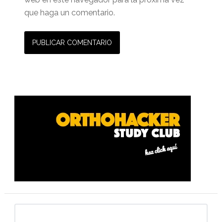
que haga un comentario.
Barra
lateral
primaria