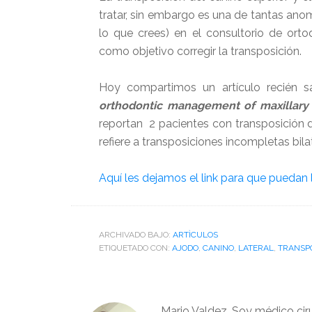
tratar, sin embargo es una de tantas ano
lo que crees) en el consultorio de ortod
como objetivo corregir la transposición.
Hoy compartimos un artículo recién s
orthodontic management of maxillary c
reportan 2 pacientes con transposición del
refiere a transposiciones incompletas bil
Aquí les dejamos el link para que puedan 
ARCHIVADO BAJO:
ARTÌCULOS
ETIQUETADO CON:
AJODO
,
CANINO
,
LATERAL
,
TRANSP
Mario Valdez. Soy médico cir