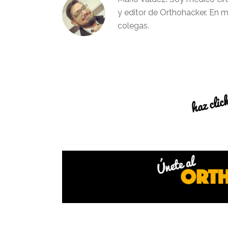
y editor de Orthohacker. En m
colegas.