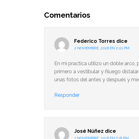
Interacciones
del
Comentarios
lector
Federico Torres
dice
2 NOVIEMBRE, 2016 EN 2:01 PM
En mi practica utilizo un doble arco, 
primero a vestibular y ñluego distalar
unas fotos del antes y después y me g
Responder
José Núñez
dice
2 NOVIEMBRE, 2016 EN 7:18 PM