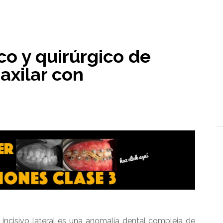
l
o y quirúrgico de
axilar con
l incisivo lateral es una anomalía dental compleja de