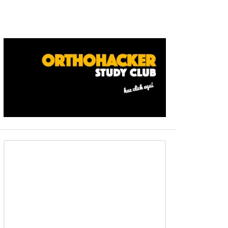
Barra
ateral
primaria