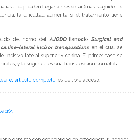
malías que pueden llegar a presentar (más seguido de
oncia, la dificultad aumenta si el tratamiento tiene
alido del horno del
AJODO
llamado
Surgical and
anine-lateral incisor transpositions
, en el cual se
 incisivo lateral superior y canina. El primer caso se
aterales, y la segunda es una transposición completa.
leer el artículo completo
, es de libre acceso.
OSICIÓN
ujano dentista con especialidad en ortodoncia, fundador