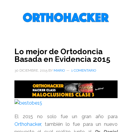
Saltar
Saltar
Saltar
al
a
al
contenido
la
pie
principal
barra
de
lateral
página
primaria
Lo mejor de Ortodoncia
Basada en Evidencia 2015
30 DICIEMBRE, 2015
BY
MARIO
1 COMENTARIO
El 2015 no solo fue un gran año para
Orthohacker,
también lo fue para un nuevo
proyecto el cual realizo junto al
Dr. Daniel