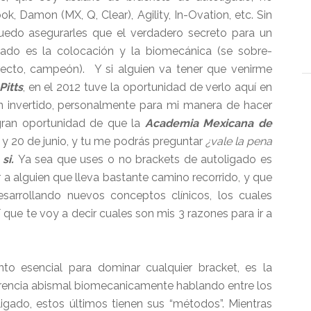
 Damon (MX, Q, Clear), Agility, In-Ovation, etc. Sin
edo asegurarles que el verdadero secreto para un
ado es la colocación y la biomecánica (se sobre-
recto, campeón). Y si alguien va tener que venirme
Pitts
, en el 2012 tuve la oportunidad de verlo aquí en
 invertido, personalmente para mi manera de hacer
gran oportunidad de que la
Academia Mexicana de
9 y 20 de junio, y tu me podrás preguntar
¿vale la pena
 si.
Ya sea que uses o no brackets de autoligado es
a alguien que lleva bastante camino recorrido, y que
arrollando nuevos conceptos clínicos, los cuales
 que te voy a decir cuales son mis 3 razones para ir a
o esencial para dominar cualquier bracket, es la
erencia abismal biomecanicamente hablando entre los
igado, estos últimos tienen sus “métodos”. Mientras