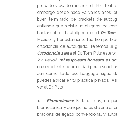
probado y usado muchos, el H4, Tenbrook,
embargo desde hace ya varios años, pu
buen terminado de brackets de autolig
entiende que hiciste un diagnóstico cor
hablar sobre el autoligado, es el
Dr. Tom 
México, y honestamente fue tiempo bien
ortodoncia de autoligado. Tenemos la 
Ortodoncia
traerá al Dr. Tom Pitts este 1
ir a verlo?,
mi respuesta honesta es un
una excelente oportunidad para escuchar 
aun como todo ese baggage, sigue des
puedes aplicar en tu práctica privada. Así
ver al Dr. Pitts:
1.- Biomecánica:
Faltaba más, un punt
biomecánica, y aunque no existe una dif
brackets de ligado convencional y autol