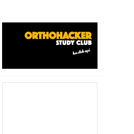
Barra
ateral
primaria