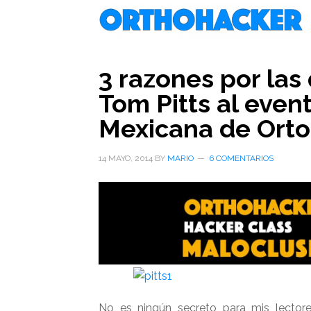
Saltar
Saltar
Saltar
al
a
al
contenido
la
pie
principal
barra
de
3 razones por las q
lateral
página
Tom Pitts al even
primaria
Mexicana de Ort
14 MAYO, 2014
BY
MARIO
6 COMENTARIOS
No es ningún secreto para mis lectore