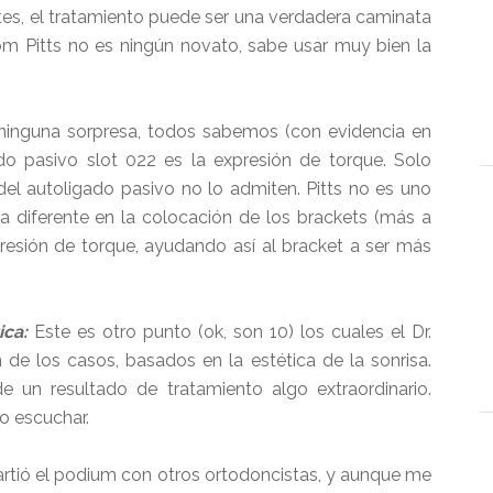
tes, el tratamiento puede ser una verdadera caminata
Tom Pitts no es ningún novato, sabe usar muy bien la
ninguna sorpresa, todos sabemos (con evidencia en
o pasivo slot 022 es la expresión de torque. Solo
del autoligado pasivo no lo admiten. Pitts no es uno
ra diferente en la colocación de los brackets (más a
presión de torque, ayudando así al bracket a ser más
ica:
Este es otro punto (ok, son 10) los cuales el Dr.
n de los casos, basados en la estética de la sonrisa.
de un resultado de tratamiento algo extraordinario.
ro escuchar.
mpartió el podium con otros ortodoncistas, y aunque me