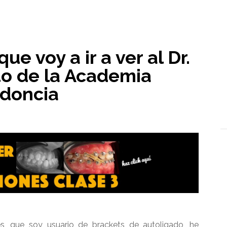
l
ue voy a ir a ver al Dr.
to de la Academia
odoncia
s, que soy usuario de brackets de autoligado, he