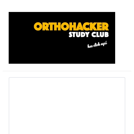
Barra
lateral
primaria