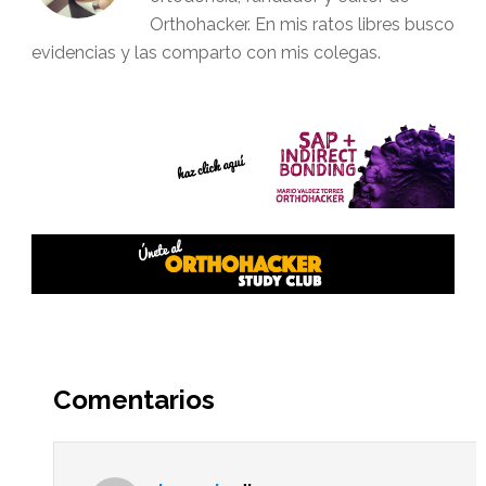
Orthohacker. En mis ratos libres busco
evidencias y las comparto con mis colegas.
Interacciones
del
Comentarios
lector