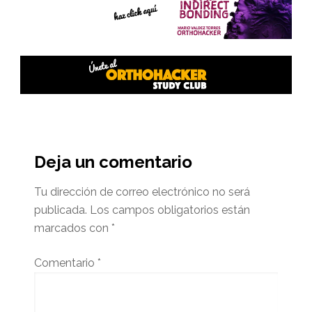
Interacciones
del
Deja un comentario
lector
Tu dirección de correo electrónico no será
publicada.
Los campos obligatorios están
marcados con
*
Comentario
*