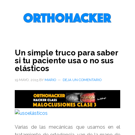
Saltar
Saltar
Saltar
al
a
al
contenido
la
pie
principal
barra
de
lateral
página
primaria
Un simple truco para saber
si tu paciente usa o no sus
elásticos
19 MAYO, 2015
BY
MARIO
DEJA UN COMENTARIO
Varias de las mecánicas que usamos en el
tratamiento de ortodoncia, van de la mano de