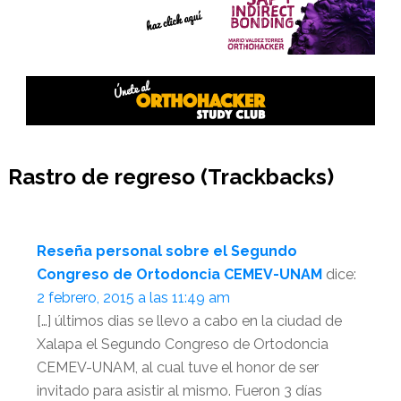
Interacciones
Rastro de regreso (Trackbacks)
del
lector
Reseña personal sobre el Segundo
Congreso de Ortodoncia CEMEV-UNAM
dice:
2 febrero, 2015 a las 11:49 am
[…] últimos dias se llevo a cabo en la ciudad de
Xalapa el Segundo Congreso de Ortodoncia
CEMEV-UNAM, al cual tuve el honor de ser
invitado para asistir al mismo. Fueron 3 días