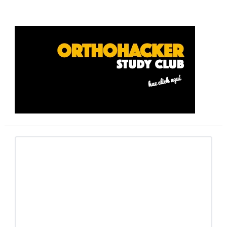
Barra
lateral
primaria