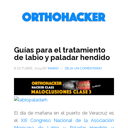
Saltar
Saltar
Saltar
al
a
al
contenido
la
pie
principal
barra
de
lateral
página
primaria
Guías para el tratamiento
de labio y paladar hendido
8 OCTUBRE, 2014
BY
MARIO
DEJA UN COMENTARIO
El día de mañana en el puerto de Veracruz es
el
XIII Congreso Nacional de la Asociación
Mexicana de Labio y Paladar Hendido y