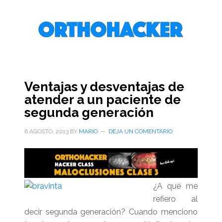
Saltar
Saltar
Saltar
al
a
al
contenido
la
pie
principal
barra
de
lateral
página
primaria
Ventajas y desventajas de
atender a un paciente de
segunda generación
6 AGOSTO, 2013
BY
MARIO
DEJA UN COMENTARIO
¿A qué me
refiero al
decir segunda generación? Cuando menciono