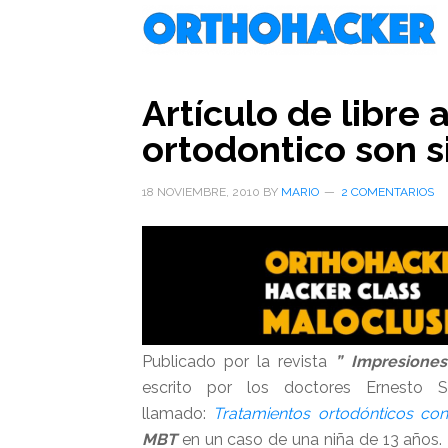
Saltar
Saltar
Saltar
al
a
al
contenido
la
pie
principal
barra
de
Artículo de libre
lateral
página
ortodontico son 
primaria
18 NOVIEMBRE, 2010
BY
MARIO
2 COMENTARIOS
Publicado por la revista
” Impresione
escrito por los doctores Ernesto S
llamado:
Tratamientos ortodónticos con
MBT
en un caso de una niña de 13 años. 