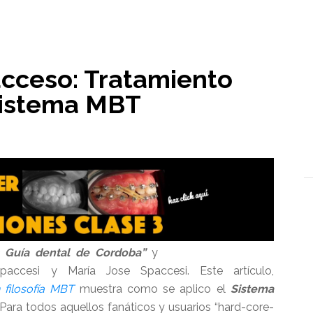
l
 acceso: Tratamiento
sistema MBT
s Guía dental de Cordoba”
y
paccesi y María Jose Spaccesi. Este artículo,
 filosofía MBT
muestra como se aplico el
Sistema
Para todos aquellos fanáticos y usuarios “hard-core-