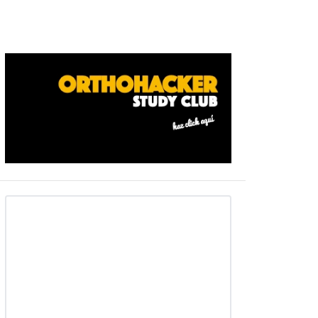
Barra
ateral
primaria