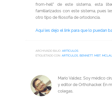
from-hell” de este sistema, esta li
familiarizados con este sistema, pues l
otro tipo de filosofía de ortodoncia.
Aquí les dejo el link para que lo puedan ba
ARCHIVADO BAJO:
ARTÌCULOS
ETIQUETADO CON:
ARTÍCULOS
,
BENNETT
,
MBT
,
MCLAU
Mario Valdez. Soy médico cir
y editor de Orthohacker. En m
colegas.