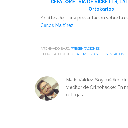
CEFALOMETRIA DE RICKETTS, LA
Ortokarlos
Aquí les dejo una presentación sobre la c
Carlos Martínez
ARCHIVADO BAJO:
PRESENTACIONES
ETIQUETADO CON:
CEFALOMETRÌAS
,
PRESENTACIONE
Mario Valdez. Soy médico cir
y editor de Orthohacker. En m
colegas.