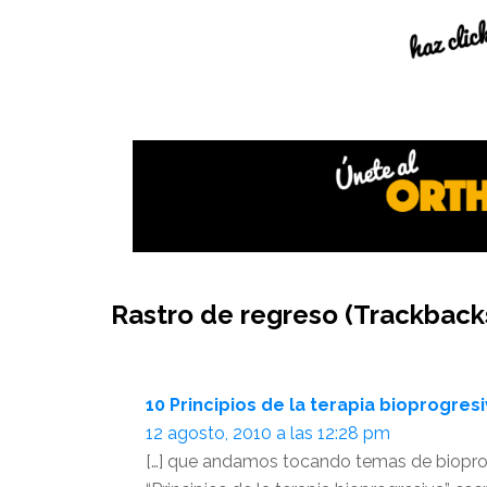
Interacciones
Rastro de regreso (Trackback
del
lector
10 Principios de la terapia bioprogres
12 agosto, 2010 a las 12:28 pm
[…] que andamos tocando temas de bioprog