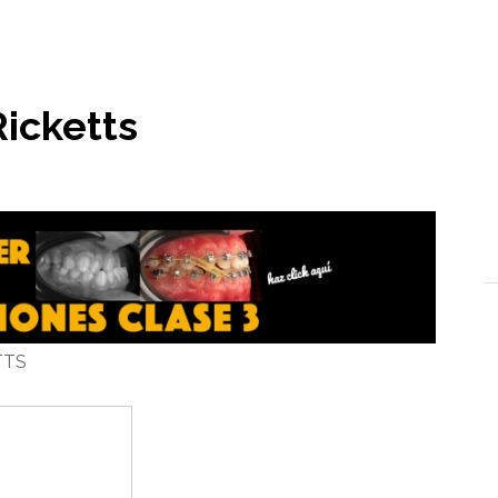
l
icketts
TTS