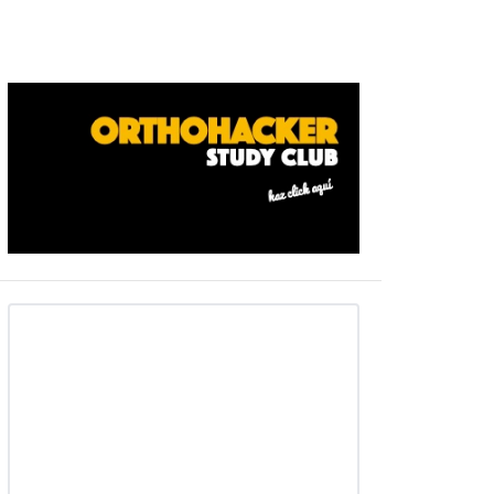
Barra
ateral
primaria