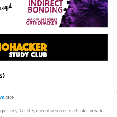
s)
iva
dice:
resiva y Ricketts, encontramos este artículo llamado